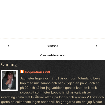
‹
›
Startsida
Visa webbversion
Om mig
Inspiration i vitt
Jag heter Ingela och är 51 år och bor i Värmland.Lever i
hop med min sambo och har 2 tjejer, en på 28 och en
på 22 och så har jag världens goaste katt, en Norsk
skogskatt som heter Loppis hihi.Har varit intr av
inredning i hela mitt liv.Älskar att gå på loppis och auktion.Vill ofta och
gärna ha saker som ingen annan vill ha,gör gärna om det jag fyndar