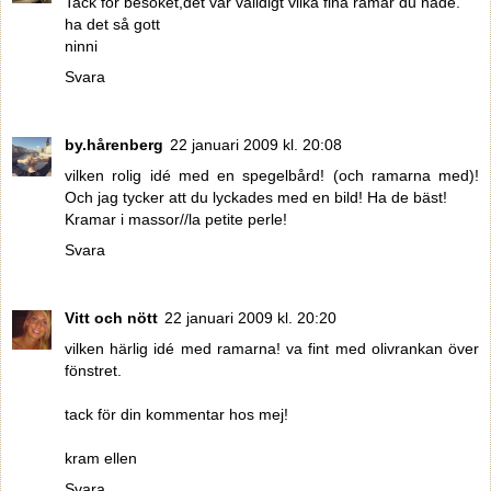
Tack för besöket,det var välldigt vilka fina ramar du hade.
ha det så gott
ninni
Svara
by.hårenberg
22 januari 2009 kl. 20:08
vilken rolig idé med en spegelbård! (och ramarna med)!
Och jag tycker att du lyckades med en bild! Ha de bäst!
Kramar i massor//la petite perle!
Svara
Vitt och nött
22 januari 2009 kl. 20:20
vilken härlig idé med ramarna! va fint med olivrankan över
fönstret.
tack för din kommentar hos mej!
kram ellen
Svara