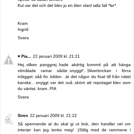
Kul var det och det blev ju en liten slant ialla fall *ler*.
Kram
Ingrid
Svara
♥ Pia...
22 januari 2009 kl. 21:21
Hej..vilken panggrej..hade akdrtig kommit på att hänga
vitmålade ramar sådär..snyggt!:..Silverbrickan i förra
inlägget..såå fin..bilden ..är det någor du fixat till från nätet
kanske....snyggt var det oxå..skönt att repotaget blev som
du väntat..kram..PIA
Svara
Siren
22 januari 2009 kl. 21:22
Så spennende at du skal gi ut bok, den handler vel om
interiør kan jeg tenke meg! :)Stilig med de rammene i