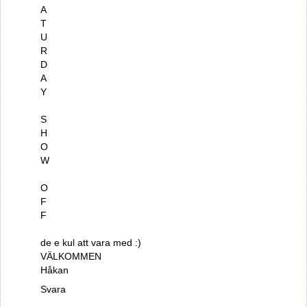
A
T
U
R
D
A
Y
S
H
O
W
O
F
F
de e kul att vara med :)
VÄLKOMMEN
Håkan
Svara