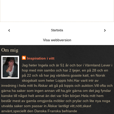
‹
›
Startsida
Visa webbversion
Om mig
Inspiration i vitt
Jag heter Ingela och är 51 år och bor i Värmland.Lever i
hop med min sambo och har 2 tjejer, en på 28 och en
på 22 och så har jag världens goaste katt, en Norsk
skogskatt som heter Loppis hihi.Har varit intr av
inredning i hela mitt liv.Älskar att gå på loppis och auktion.Vill ofta och
gärna ha saker som ingen annan vill ha,gör gärna om det jag fyndar
kanske till något helt annat än det var från början.Hela mitt hem
består mest av gamla omgjorda möbler och prylar och lite nya noga
utvalda saker som passar in.Älskar lantligt vitt,nött,skavt
använt,speciellt den Danska Franska befriande