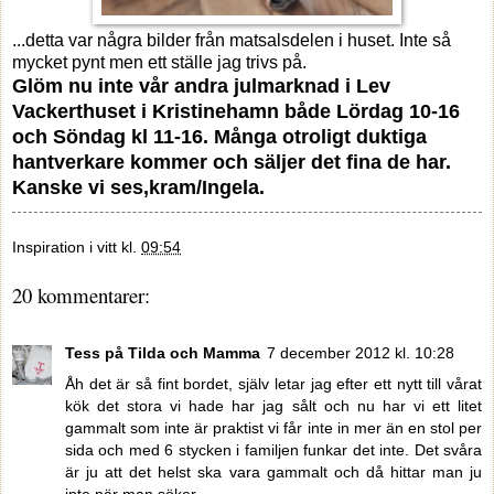
...detta var några bilder från matsalsdelen i huset. Inte så
mycket pynt men ett ställe jag trivs på.
Glöm nu inte vår andra julmarknad i Lev
Vackerthuset i Kristinehamn både Lördag 10-16
och Söndag kl 11-16. Många otroligt duktiga
hantverkare kommer och säljer det fina de har.
Kanske vi ses,kram/Ingela.
Inspiration i vitt
kl.
09:54
20 kommentarer:
Tess på Tilda och Mamma
7 december 2012 kl. 10:28
Åh det är så fint bordet, själv letar jag efter ett nytt till vårat
kök det stora vi hade har jag sålt och nu har vi ett litet
gammalt som inte är praktist vi får inte in mer än en stol per
sida och med 6 stycken i familjen funkar det inte. Det svåra
är ju att det helst ska vara gammalt och då hittar man ju
inte när man söker.