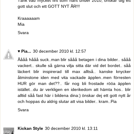
Tänk vad mycket fint som hänt under 2010, önskar dig ett
gott slut och ett GOTT NYT ÅR!!!
Kraaaaaam
Mia
Svara
♥ Pia...
30 december 2010 kl. 12:57
Åååå hååå suck..man blir sååå betagen i dina bilder.. sååå
vackert.. skulle så gärna vilja sitta där vid det bordet.. såå
läckert blir inspirerad till max alltså.. kanske knycker
åtminstone iden med vita vackade äpplen..men förresten
HUR gör man det??.. får nog bli frostade rööa äpplen
istället...du är verkligen en iderikedom att hämta hos.. blir
alltid såå fast här i bildena dina:) önskar dej ett gott nytt år
och hoppas du aldrig slutar att visa bilder.. kram..Pia
Svara
Kickan Style
30 december 2010 kl. 13:11