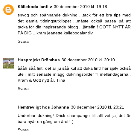
Källeboda lantliv
30 december 2010 kl. 19:18
snygg och spännande dukning ...tack för ett bra tips med
det gamla tidningsutklippet ...måste också passa på att
tacka för din inspirerande blogg ...jättefin ! GOTT NYTT ÅR
PÅ DIG ...kram jeanette.kallebodalantliv
Svara
Husprojekt Drömhus
30 december 2010 kl. 20:10
åååh såå fint, det är ju såå kul att duka fint! har själv också
ute i mitt senaste inlägg dukningsbilder fr mellandagarna..
Kram & Gott nytt år, Tiina
Svara
Hemtrevligt hos Johanna
30 december 2010 kl. 20:21
Underbar dukning! Drick champange till allt vet ja, det är
bara nyår en gång om året! :)
Svara