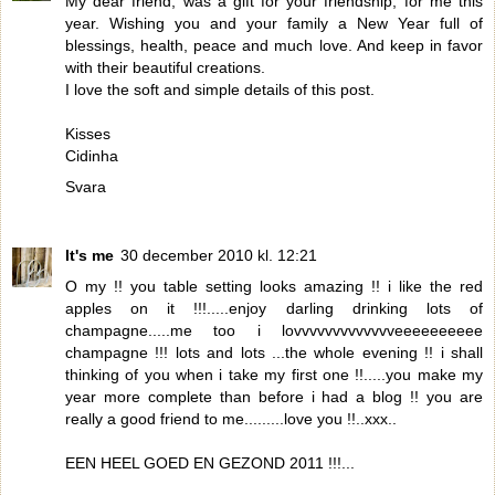
My dear friend, was a gift for your friendship, for me this
year. Wishing you and your family a New Year full of
blessings, health, peace and much love. And keep in favor
with their beautiful creations.
I love the soft and simple details of this post.
Kisses
Cidinha
Svara
It's me
30 december 2010 kl. 12:21
O my !! you table setting looks amazing !! i like the red
apples on it !!!.....enjoy darling drinking lots of
champagne.....me too i lovvvvvvvvvvvvveeeeeeeeee
champagne !!! lots and lots ...the whole evening !! i shall
thinking of you when i take my first one !!.....you make my
year more complete than before i had a blog !! you are
really a good friend to me.........love you !!..xxx..
EEN HEEL GOED EN GEZOND 2011 !!!...