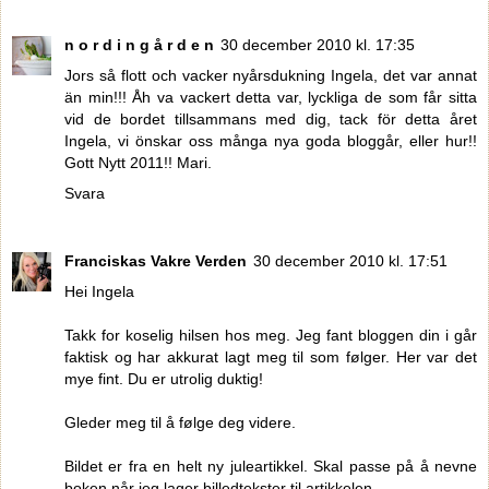
n o r d i n g å r d e n
30 december 2010 kl. 17:35
Jors så flott och vacker nyårsdukning Ingela, det var annat
än min!!! Åh va vackert detta var, lyckliga de som får sitta
vid de bordet tillsammans med dig, tack för detta året
Ingela, vi önskar oss många nya goda bloggår, eller hur!!
Gott Nytt 2011!! Mari.
Svara
Franciskas Vakre Verden
30 december 2010 kl. 17:51
Hei Ingela
Takk for koselig hilsen hos meg. Jeg fant bloggen din i går
faktisk og har akkurat lagt meg til som følger. Her var det
mye fint. Du er utrolig duktig!
Gleder meg til å følge deg videre.
Bildet er fra en helt ny juleartikkel. Skal passe på å nevne
boken når jeg lager billedtekster til artikkelen.