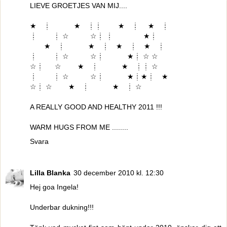
LIEVE GROETJES VAN MIJ....
★ ┊ ★ ┊┊ ★ ┊ ★ ┊
┊ ┊ ☆ ☆┊ ┊ ★┊
★ ┊ ★ ┊ ★ ┊ ★ ┊
┊ ┊ ☆ ☆┊ ★┊ ☆ ☆
☆┊ ☆ ★ ┊ ★ ┊┊ ☆
┊ ┊ ☆ ☆┊ ★┊★┊ ★
☆┊ ☆ ★ ┊ ★ ┊ ☆
A REALLY GOOD AND HEALTHY 2011 !!!
WARM HUGS FROM ME ........
Svara
Lilla Blanka
30 december 2010 kl. 12:30
Hej goa Ingela!
Underbar dukning!!!