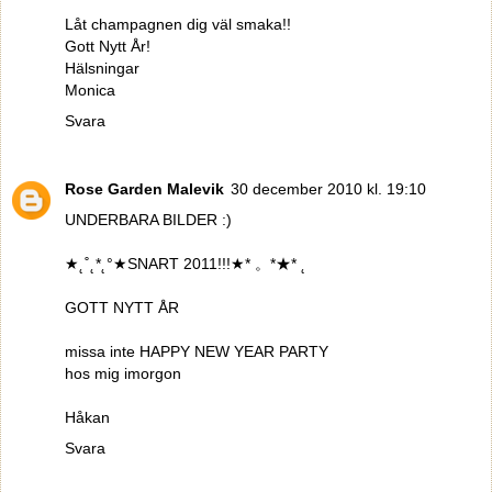
Låt champagnen dig väl smaka!!
Gott Nytt År!
Hälsningar
Monica
Svara
Rose Garden Malevik
30 december 2010 kl. 19:10
UNDERBARA BILDER :)
★˛˚˛*˛°★SNART 2011!!!★* 。*★* ˛
GOTT NYTT ÅR
missa inte HAPPY NEW YEAR PARTY
hos mig imorgon
Håkan
Svara