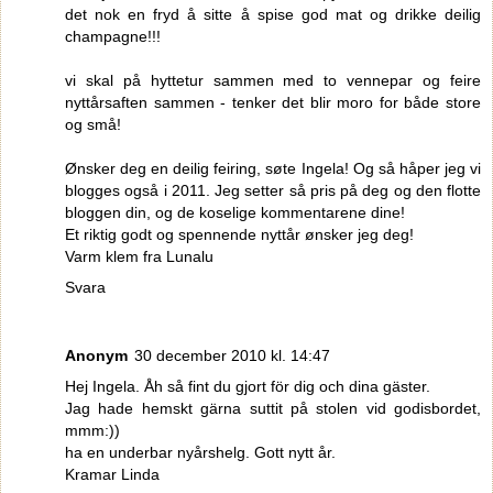
det nok en fryd å sitte å spise god mat og drikke deilig
champagne!!!
vi skal på hyttetur sammen med to vennepar og feire
nyttårsaften sammen - tenker det blir moro for både store
og små!
Ønsker deg en deilig feiring, søte Ingela! Og så håper jeg vi
blogges også i 2011. Jeg setter så pris på deg og den flotte
bloggen din, og de koselige kommentarene dine!
Et riktig godt og spennende nyttår ønsker jeg deg!
Varm klem fra Lunalu
Svara
Anonym
30 december 2010 kl. 14:47
Hej Ingela. Åh så fint du gjort för dig och dina gäster.
Jag hade hemskt gärna suttit på stolen vid godisbordet,
mmm:))
ha en underbar nyårshelg. Gott nytt år.
Kramar Linda