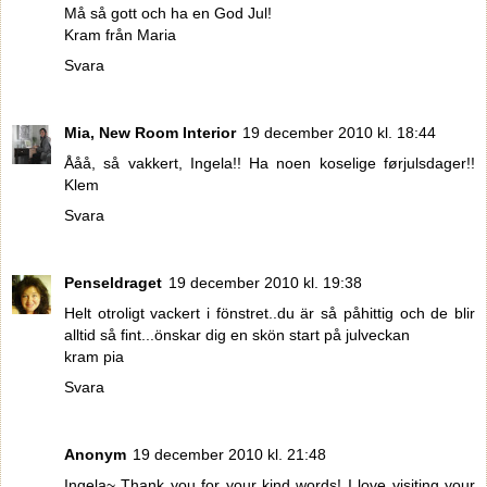
Må så gott och ha en God Jul!
Kram från Maria
Svara
Mia, New Room Interior
19 december 2010 kl. 18:44
Ååå, så vakkert, Ingela!! Ha noen koselige førjulsdager!!
Klem
Svara
Penseldraget
19 december 2010 kl. 19:38
Helt otroligt vackert i fönstret..du är så påhittig och de blir
alltid så fint...önskar dig en skön start på julveckan
kram pia
Svara
Anonym
19 december 2010 kl. 21:48
Ingela~ Thank you for your kind words! I love visiting your