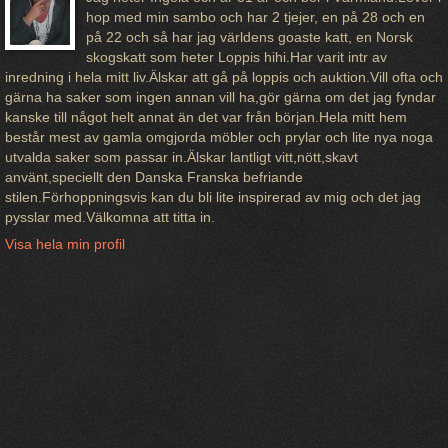
hop med min sambo och har 2 tjejer, en på 28 och en
på 22 och så har jag världens goaste katt, en Norsk
skogskatt som heter Loppis hihi.Har varit intr av
inredning i hela mitt liv.Älskar att gå på loppis och auktion.Vill ofta och
gärna ha saker som ingen annan vill ha,gör gärna om det jag fyndar
kanske till något helt annat än det var från början.Hela mitt hem
består mest av gamla omgjorda möbler och prylar och lite nya noga
utvalda saker som passar in.Älskar lantligt vitt,nött,skavt
använt,speciellt den Danska Franska befriande
stilen.Förhoppningsvis kan du bli lite inspirerad av mig och det jag
pysslar med.Välkomna att titta in.
Visa hela min profil