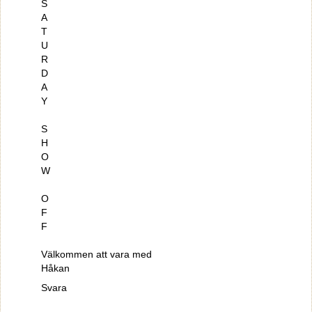
S
A
T
U
R
D
A
Y
S
H
O
W
O
F
F
Välkommen att vara med
Håkan
Svara