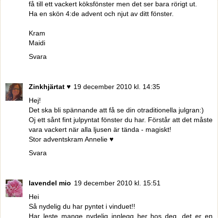
få till ett vackert köksfönster men det ser bara rörigt ut.
Ha en skön 4:de advent och njut av ditt fönster.
Kram
Maidi
Svara
Zinkhjärtat ♥
19 december 2010 kl. 14:35
Hej!
Det ska bli spännande att få se din otraditionella julgran:)
Oj ett sånt fint julpyntat fönster du har. Förstår att det måste
vara vackert när alla ljusen är tända - magiskt!
Stor adventskram Annelie ♥
Svara
lavendel mio
19 december 2010 kl. 15:51
Hei
Så nydelig du har pyntet i vinduet!!
Har leste mange nydelig innlegg her hos deg, det er en