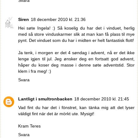
Svara
Siren
18 december 2010 kl. 21:36
Hei søte Ingela! :) Så koselig du har det i vinduet, herlig
med så store vinduskarmer slik at man kan få plass til mye
pynt. Det vinduet som du har i midten er helt fantastisk flott!
Ja tenk, i morgen er det 4 søndag i advent, nå er det ikke
lenge igjen til jul. Jeg ønsker deg en fortsatt god advent,
håper du koser deg masse i denne søte adventstid. Stor
klem i fra meg! :)
Svara
Lantligt i smultronbacken
18 december 2010 kl. 21:45
Vad fint du har det i fönstret, kan tänka mig att det lyser
väldigt fint när det är mörkt ute. Mysigt!
Kram Teres
Svara