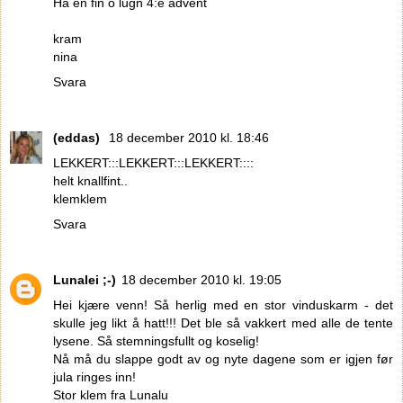
Ha en fin o lugn 4:e advent
kram
nina
Svara
(eddas)
18 december 2010 kl. 18:46
LEKKERT:::LEKKERT:::LEKKERT::::
helt knallfint..
klemklem
Svara
Lunalei ;-)
18 december 2010 kl. 19:05
Hei kjære venn! Så herlig med en stor vinduskarm - det
skulle jeg likt å hatt!!! Det ble så vakkert med alle de tente
lysene. Så stemningsfullt og koselig!
Nå må du slappe godt av og nyte dagene som er igjen før
jula ringes inn!
Stor klem fra Lunalu