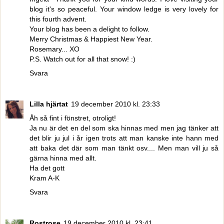
blog it's so peaceful. Your window ledge is very lovely for
this fourth advent.
Your blog has been a delight to follow.
Merry Christmas & Happiest New Year.
Rosemary... XO
P.S. Watch out for all that snow! :)
Svara
Lilla hjärtat
19 december 2010 kl. 23:33
Åh så fint i fönstret, otroligt!
Ja nu är det en del som ska hinnas med men jag tänker att
det blir ju jul i år igen trots att man kanske inte hann med
att baka det där som man tänkt osv.... Men man vill ju så
gärna hinna med allt.
Ha det gott
Kram A-K
Svara
Rostrose
19 december 2010 kl. 23:41