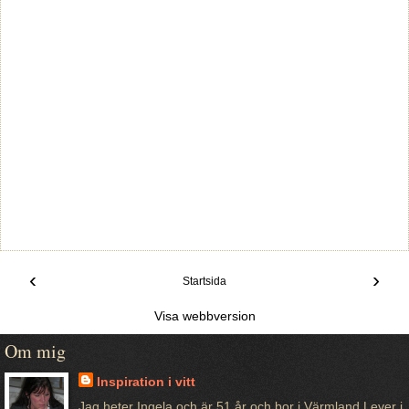
‹
›
Startsida
Visa webbversion
Om mig
Inspiration i vitt
Jag heter Ingela och är 51 år och bor i Värmland.Lever i