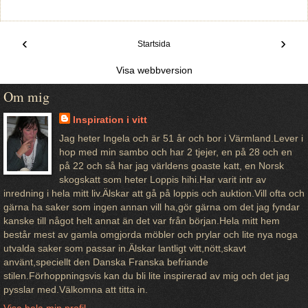
‹
›
Startsida
Visa webbversion
Om mig
Inspiration i vitt
Jag heter Ingela och är 51 år och bor i Värmland.Lever i
hop med min sambo och har 2 tjejer, en på 28 och en
på 22 och så har jag världens goaste katt, en Norsk
skogskatt som heter Loppis hihi.Har varit intr av
inredning i hela mitt liv.Älskar att gå på loppis och auktion.Vill ofta och
gärna ha saker som ingen annan vill ha,gör gärna om det jag fyndar
kanske till något helt annat än det var från början.Hela mitt hem
består mest av gamla omgjorda möbler och prylar och lite nya noga
utvalda saker som passar in.Älskar lantligt vitt,nött,skavt
använt,speciellt den Danska Franska befriande
stilen.Förhoppningsvis kan du bli lite inspirerad av mig och det jag
pysslar med.Välkomna att titta in.