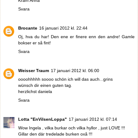
Kram Anna
Svara
Brocante
16 januari 2012 kl. 22:44
Oj, hva du har! Den ene er finere enn den andre! Gamle
bokser er så fint!
Svara
Weisser Traum
17 januari 2012 kl. 06:00
oooohhhhh soooo schön ich will das auch...grins
wünsch dir einen guten tag.
herzlichst daniela
Svara
Lotta "EnVilsenLoppa"
17 januari 2012 kl. 07:14
Wow Ingela , vilka burkar och vilka hyllor , just LOVE !!!
Gillar den där tredelade burken oxå !!!