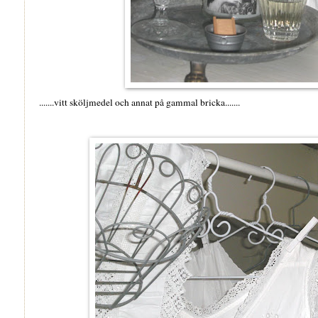
.......vitt sköljmedel och annat på gammal bricka.......