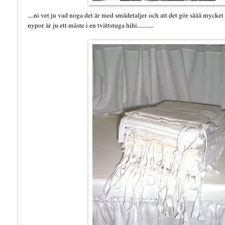
....ni vet ju vad noga det är med smådetaljer och att det gör sååå mycket
nypor är ju ett måste i en tvättstuga hihi...........