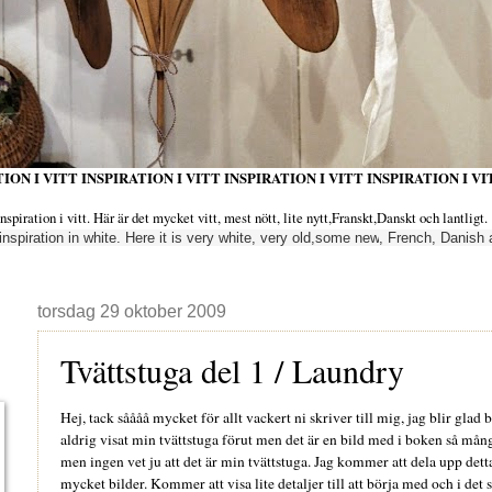
ION I VITT INSPIRATION I VITT INSPIRATION I VITT INSPIRATION I VI
iration i vitt. Här är det mycket vitt, mest nött, lite nytt,Franskt,Danskt och lantligt.
inspiration
in white.
Here it is very
white, very
old,
some new
, French
, Danish
torsdag 29 oktober 2009
Tvättstuga del 1 / Laundry
Hej, tack såååå mycket för allt vackert ni skriver till mig, jag blir glad ba
aldrig visat min tvättstuga förut men det är en bild med i boken så må
men ingen vet ju att det är min tvättstuga. Jag kommer att dela upp detta 
mycket bilder. Kommer att visa lite detaljer till att börja med och i det s