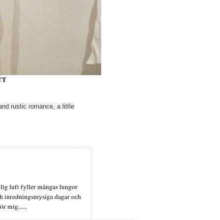
TT
and
rustic
romance,
a little
nlig luft fyller mångas lungor
och inredningsmysiga dagar och
r mig......