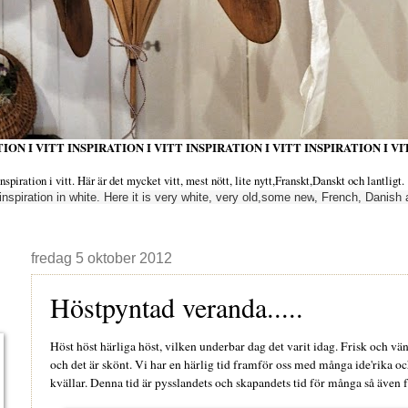
ION I VITT INSPIRATION I VITT INSPIRATION I VITT INSPIRATION I VI
iration i vitt. Här är det mycket vitt, mest nött, lite nytt,Franskt,Danskt och lantligt.
inspiration
in white.
Here it is very
white, very
old,
some new
, French
, Danish
fredag 5 oktober 2012
Höstpyntad veranda.....
Höst höst härliga höst, vilken underbar dag det varit idag. Frisk och vä
och det är skönt. Vi har en härlig tid framför oss med många ide'rika 
kvällar. Denna tid är pysslandets och skapandets tid för många så även fö