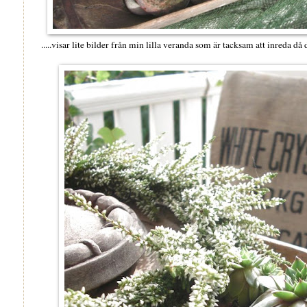
.....visar lite bilder från min lilla veranda som är tacksam att inreda då den