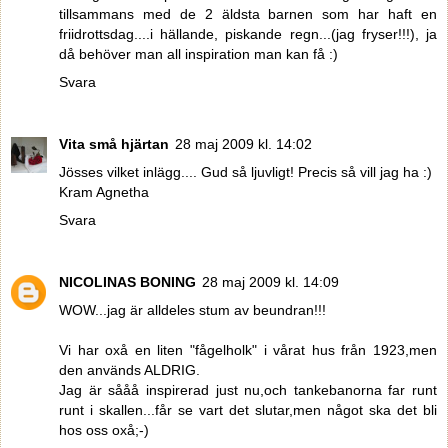
tillsammans med de 2 äldsta barnen som har haft en
friidrottsdag....i hällande, piskande regn...(jag fryser!!!), ja
då behöver man all inspiration man kan få :)
Svara
Vita små hjärtan
28 maj 2009 kl. 14:02
Jösses vilket inlägg.... Gud så ljuvligt! Precis så vill jag ha :)
Kram Agnetha
Svara
NICOLINAS BONING
28 maj 2009 kl. 14:09
WOW...jag är alldeles stum av beundran!!!
Vi har oxå en liten "fågelholk" i vårat hus från 1923,men
den används ALDRIG.
Jag är sååå inspirerad just nu,och tankebanorna far runt
runt i skallen...får se vart det slutar,men något ska det bli
hos oss oxå;-)