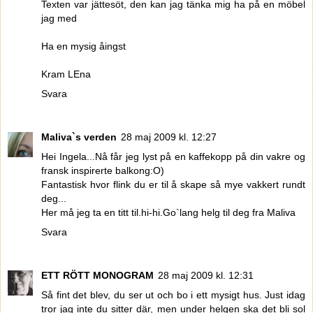
Texten var jättesöt, den kan jag tänka mig ha på en möbel
jag med
Ha en mysig åingst
Kram LEna
Svara
Maliva`s verden
28 maj 2009 kl. 12:27
Hei Ingela...Nå får jeg lyst på en kaffekopp på din vakre og
fransk inspirerte balkong:O)
Fantastisk hvor flink du er til å skape så mye vakkert rundt
deg...
Her må jeg ta en titt til.hi-hi.Go`lang helg til deg fra Maliva
Svara
ETT RÖTT MONOGRAM
28 maj 2009 kl. 12:31
Så fint det blev, du ser ut och bo i ett mysigt hus. Just idag
tror jag inte du sitter där, men under helgen ska det bli sol