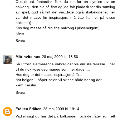
Oi,oi,oi...så fantastisk flink du er, for en nytelse av en
balkong...den ble så flott og jeg falt pladask for din samling
av speil, gud så fint det var...likte også skabelonene, her
var det masse fin inspirasjon, må titte litt mer på disse
bildene:))
Kos deg masse på din fine balkong i pinsehelgen:)
Klem
Svara
Mitt hvite hus
28 maj 2009 kl. 18:56
Så utrolig sjarmerende vakker det ble din lille terasse... her
vil du nok kose deg maneg sommer dager,...
Hos deg er det masse inspirasjon å få...
Nyt helgen ...håper solen vil skinne både her og der...
klem Kerstin
Svara
Fröken Fräken
28 maj 2009 kl. 19:14
Vad mysigt du har det på balkongen, och det låter som ett