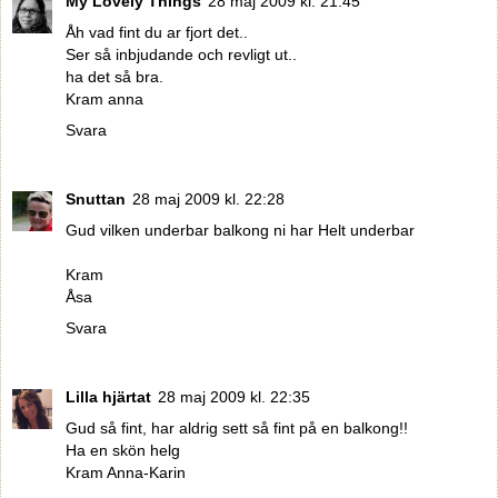
My Lovely Things
28 maj 2009 kl. 21:45
Åh vad fint du ar fjort det..
Ser så inbjudande och revligt ut..
ha det så bra.
Kram anna
Svara
Snuttan
28 maj 2009 kl. 22:28
Gud vilken underbar balkong ni har Helt underbar
Kram
Åsa
Svara
Lilla hjärtat
28 maj 2009 kl. 22:35
Gud så fint, har aldrig sett så fint på en balkong!!
Ha en skön helg
Kram Anna-Karin