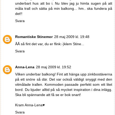
underbart hus att bo i. Nu blev jag ju himla sugen på att
måla trall och sätta på min balkong... hm.. ska fundera på
det!!
Svara
Romantiske Stinemor
28 maj 2009 kl. 19:48
ÅÅ så fint det var, du er flink:-)klem Stine...
Svara
Anna-Lena
28 maj 2009 kl. 19:52
Vilken underbar balkong! Fint att hänga upp zinkbostäverna
på ett snöre så där. Det var också väldigt snyggt med den
vitmålade trallen. Kommoden passade perfekt som ett litet
bord. Du bjuder alltid på så mycket inspiration i dina inlägg.
Ska bli spännande att få se er bok snart!
Kram Anna-Lena♥
Svara