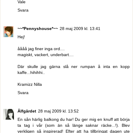
Vale
Svara
~~*Pennyshouse*~~
28 maj 2009 kl. 13:41
Hej!
åååå jag finer inga ord....
magiskt, vackert, underbart....
Där skulle jag gärna slå ner rumpan å inta en kopp
kaffe...hihihhi..
Kramizz Nilla
Svara
Älfgärdet
28 maj 2009 kl. 13:52
En sån härlig balkong du har! Du ger mig en knuff att börja
ta tag i vår (som än så länge saknar räcke...!). Blev
verkligen så inspirerad! Efter att ha tillbringat dagen ute